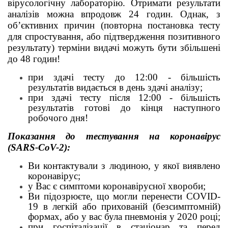
вірусологічну лабораторію. Отримати результати
аналізів можна впродовж 24 годин.
Однак, з
об’єктивних причин (повторна постановка тесту
для спростування, або підтвердження позитивного
результату) терміни видачі можуть бути збільшені
до 48 годин!
при здачі тесту до 12:00 - більшість
результатів видається в день здачі аналізу;
при здачі тесту після 12:00 - більшість
результатів готові до кінця наступного
робочого дня!
Показання до тестування на коронавірус
(SARS-CoV-2):
Ви контактували з людиною, у якої виявлено
коронавірус;
у Вас є симптоми коронавірусної хвороби;
Ви підозрюєте, що могли перенести COVID-
19 в легкій або прихованій (безсимптомній)
формах, або у вас була пневмонія у 2020 році;
при госпіталізації в стаціонар та перед