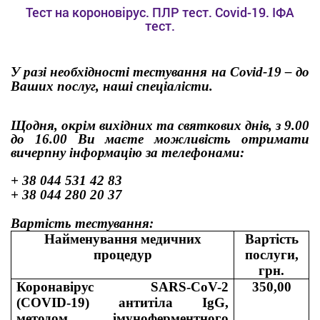
Тест на короновірус. ПЛР тест. Covid-19. ІФА
тест.
У разі необхідності тестування на
Covid
-
19
– до
Ваших послуг, наші спеціалісти.
Щодня, окрім вихідних та святкових днів, з 9.00
до 16.00
Ви маєте можливість отримати
вичерпну інформацію за телефонами:
+ 38 044 531 42 83
+ 38 044 280 20 37
Вартість тестування:
Найменування медичних
Вартість
процедур
послуги
,
грн.
Коронавірус SARS-CoV-2
350,00
(COVID-19) антитіла IgG,
методом імуноферментного