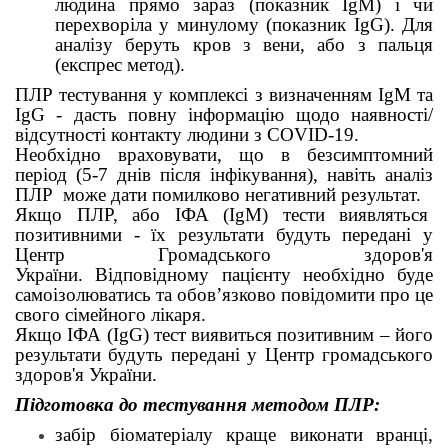
людина прямо зараз (показник IgM) і чи
перехворіла у минулому (показник IgG). Для
аналізу беруть кров з вени, або з пальця
(експрес метод).
ПЛР тестування у комплексі з визначенням IgM та
IgG - дасть повну інформацію щодо наявності/
відсутності контакту людини з COVID-19.
Необхідно враховувати, що в безсимптомний
період (5-7 днів після інфікування), навіть аналіз
ПЛР може дати помилково негативний результат.
Якщо ПЛР, або ІФА (IgM) тести виявляться
позитивними - їх результати будуть передані у
Центр Громадського здоров'я
України. Відповідному пацієнту необхідно буде
самоізолюватись та обов’язково повідомити про це
свого сімейного лікаря.
Якщо ІФА (IgG) тест виявиться позитивним – його
результати будуть передані у Центр громадського
здоров'я України.
Підготовка до тестування методом ПЛР:
забір біоматеріалу краще виконати вранці,