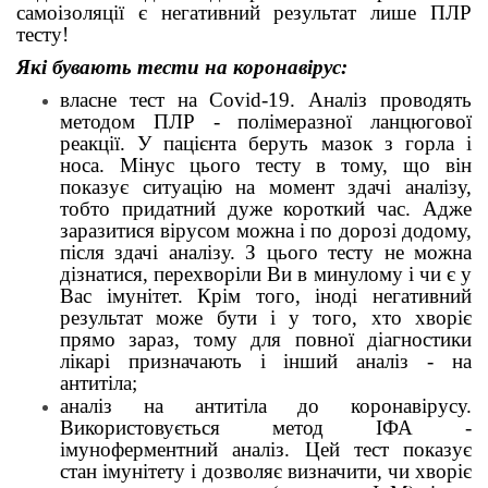
самоізоляції є негативний результат лише ПЛР
тесту!
Які бувають тести на коронавірус:
власне тест на Covіd-19. Аналіз проводять
методом ПЛР - полімеразної ланцюгової
реакції. У пацієнта беруть мазок з горла і
носа. Мінус цього тесту в тому, що він
показує ситуацію на момент здачі аналізу,
тобто придатний дуже короткий час. Адже
заразитися вірусом можна і по дорозі додому,
після здачі аналізу. З цього тесту не можна
дізнатися, перехворіли Ви в минулому і чи є у
Вас імунітет. Крім того, іноді негативний
результат може бути і у того, хто хворіє
прямо зараз, тому для повної діагностики
лікарі призначають і інший аналіз - на
антитіла;
а
наліз на антитіла до коронавірусу.
Використовується метод ІФА -
імуноферментний аналіз. Цей тест показує
стан імунітету і дозволяє визначити, чи хворіє