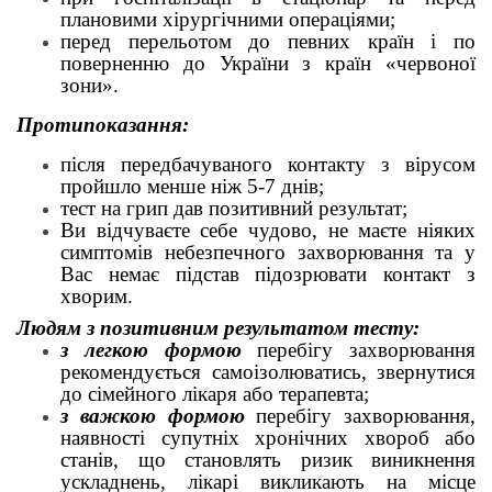
плановими хірургічними операціями;
перед перельотом до певних країн і по
поверненню до України з країн «червоної
зони».
Протипоказання:
після передбачуваного контакту з вірусом
пройшло менше ніж 5-7 днів;
тест на грип дав позитивний результат;
Ви відчуваєте себе чудово, не маєте ніяких
симптомів небезпечного захворювання та у
Вас немає підстав підозрювати контакт з
хворим.
Людям з позитивним результатом тесту:
з легкою формою
перебігу захворювання
рекомендується самоізолюватись, звернутися
до сімейного лікаря або терапевта;
з важкою формою
перебігу захворювання,
наявності супутніх хронічних хвороб або
станів, що становлять ризик виникнення
ускладнень, лікарі викликають на місце