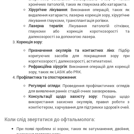
хронічних патологій, таких як глаукома або катаракта.
Хірургічне лікування
: Виконання операцій, таких як
видалення катаракти, лазерна корекція зору, хірургічне
лікування глаукоми, трансплантація рогівки.
Лазерна терапія
: Лікування патологій сітківки,
глаукоми або корекція короткозорості та
далекозорості за допомогою лазера.
Корекція зору
:
Призначення окулярів та контактних лінз
: Підбір
коригуючих засобів для покращення зору при
короткозорості, далекозорості, астигматизмі.
Рефракційна хірургія
: Виконання операцій для корекції
зору, таких як LASIK або PRK.
Профілактика та спостереження
:
Регулярні огляди
: Проведення профілактичних оглядів
для виявлення ранніх стадій очних захворювань.
Консультації щодо захисту зору
: Поради щодо
використання захисних окулярів, правил роботи з
комп'ютером, харчування для підтримки здоров'я очей.
Коли слід звертатися до офтальмолога:
При появі проблем зі зором, таких як затуманення, двоїння,