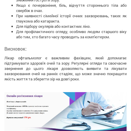
зниження гостроти зору.
Якщо є почервоніння, біль, відчуття стороннього тіла або
свербіж в очах.
При наявності сімейної історії очних захворювань, таких як
глаукома або катаракта.
Для підбору окулярів або контактних лінз.
Для профілактичного огляду, особливо людям старшого віку
або тим, хто багато часу проводить за комп'ютером.
Висновок:
Лікар офтальмолог є важливим фахівцем, який допомагає
підтримувати здоров'я очей та зору. Регулярні огляди та своєчасне
звернення до цього лікаря дозволяють виявити та лікувати
захворювання очей на ранніх стадіях, що може значно покращити
якість життя та зберегти зір на довгі роки.