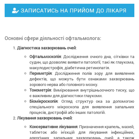
Основні сфери діяльності офтальмолога:
Діагностика захворювань очей
:
Офтальмоскопія
: Дослідження очного дна, сітківки та
судин, що дозволяє виявити патології, такі як глаукома,
макулодистрофія, діабетична ретинопатія.
Периметрія
: Дослідження полів зору для виявлення
дефектів, що можуть бути ознаками захворювань
зорового нерва або головного мозку.
Тонометрія
: Вимірювання внутрішньоочного тиску, що
є важливим для діагностики глаукоми.
Біомікроскопія
: Огляд структур ока за допомогою
спеціального мікроскопа для виявлення запальних
процесів, дистрофій або інших патологій.
Лікування захворювань очей
:
Консервативне лікування
: Призначення крапель, мазей,
таблеток або ін'єкцій для лікування інфекційних,
алергічних, запальних захворювань очей, а також